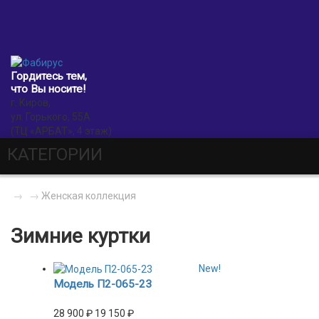
0
Гордитесь тем,
что Вы носите!
г. Киров,
ул. Горького, 55А
(ТЦ «АРБАТ», 4 этаж)
КАТЕГОРИИ
→
→
Женская коллекция
Зимние куртки
New!
Модель П2-065-23
28 900
₽
19 150
₽