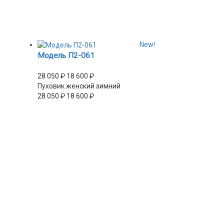
New!
Модель П2-061
28 050
₽
18 600
₽
Пуховик женский зимний
28 050
₽
18 600
₽