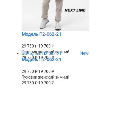
Модель П2-062-21
29 750
₽
19 700
₽
Пуховик женский зимний
New!
29 750
₽
19 700
₽
Модель П2-062-21
29 750
₽
19 700
₽
Пуховик женский зимний
29 750
₽
19 700
₽