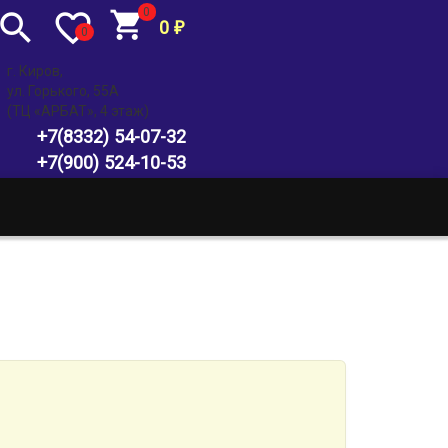
0
0
₽
0
г. Киров,
ул. Горького, 55А
(ТЦ «АРБАТ», 4 этаж)
+7(8332) 54-07-32
+7(900) 524-10-53