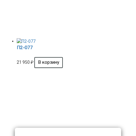
П2-077
21 950
₽