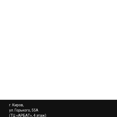
г. Киров,
ул. Горького, 55А
(ТЦ «АРБАТ», 4 этаж)