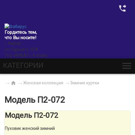
0
Гордитесь тем,
что Вы носите!
г. Киров,
ул. Горького, 55А
(ТЦ «АРБАТ», 4 этаж)
КАТЕГОРИИ
→
→
Женская коллекция
→
Зимние куртки
Модель П2-072
Модель П2-072
Пуховик женский зимний