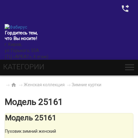
0
Гордитесь тем,
что Вы носите!
г. Киров,
ул. Горького, 55А
(ТЦ «АРБАТ», 4 этаж)
КАТЕГОРИИ
→
→
Женская коллекция
→
Зимние куртки
Модель 25161
Модель 25161
Пуховик зимний женский