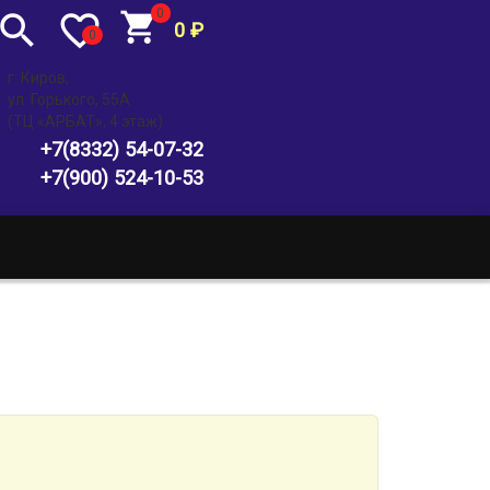
0
0
₽
0
г. Киров,
ул. Горького, 55А
(ТЦ «АРБАТ», 4 этаж)
+7(8332) 54-07-32
+7(900) 524-10-53