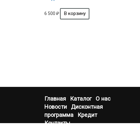
6 500
₽
Главная
Каталог
О нас
Новости
Дисконтная
программа
Кредит
Контакты
+7(8332) 54-07-32
Режим работы
+7(900) 524-10-53
с 9-00 до 19-0