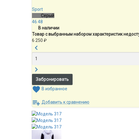
Sport
Серый
46
48
В наличии
Товар с выбранным набором характеристик недост
6 250
₽
В избранное
Добавить к сравнению