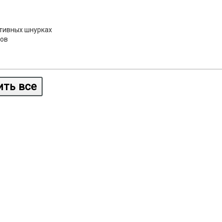
ативных шнурках
сов