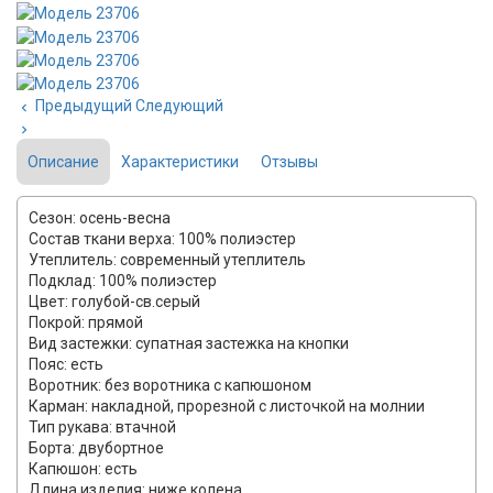
Предыдущий
Следующий
Описание
Характеристики
Отзывы
Сезон: осень-весна
Состав ткани верха: 100% полиэстер
Утеплитель: современный утеплитель
Подклад: 100% полиэстер
Цвет: голубой-св.серый
Покрой: прямой
Вид застежки: супатная застежка на кнопки
Пояс: есть
Воротник: без воротника с капюшоном
Карман: накладной, прорезной с листочкой на молнии
Тип рукава: втачной
Борта: двубортное
Капюшон: есть
Длина изделия: ниже колена