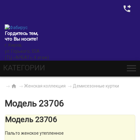
0
Гордитесь тем,
что Вы носите!
г. Киров,
ул. Горького, 55А
(ТЦ «АРБАТ», 4 этаж)
КАТЕГОРИИ
→
→
Женская коллекция
→
Демисезонные куртки
Модель 23706
Модель 23706
Пальто женское утепленное