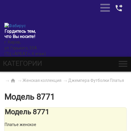
0
Гордитесь тем,
что Вы носите!
г. Киров,
ул. Горького, 55А
(ТЦ «АРБАТ», 4 этаж)
КАТЕГОРИИ
→
→
Женская коллекция
→
Джемпера Футболки Платья
Модель 8771
Модель 8771
Платье женское