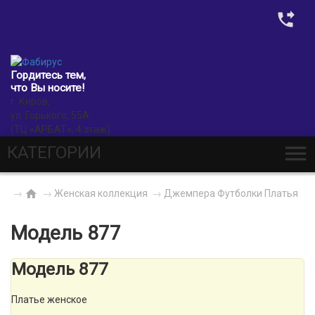
0
Гордитесь тем,
что Вы носите!
г. Киров,
ул. Горького, 55А
(ТЦ «АРБАТ», 4 этаж)
КАТЕГОРИИ
→
→
Женская коллекция
→
Джемпера Футболки Платья
Модель 877
Модель 877
Платье женское