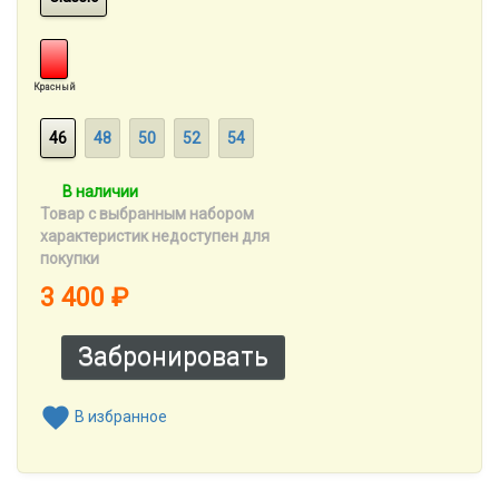
Красный
46
48
50
52
54
В наличии
Товар с выбранным набором
характеристик недоступен для
покупки
3 400
₽
В избранное