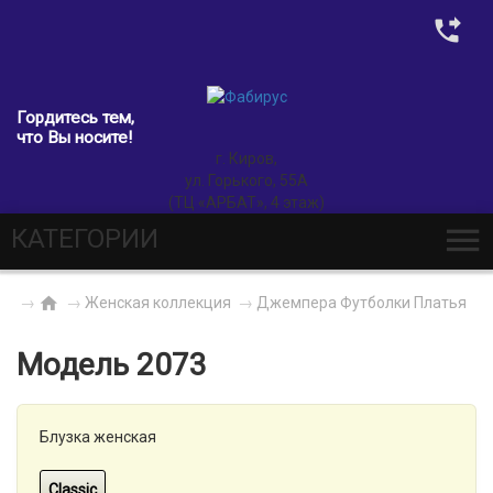
0
Гордитесь тем,
что Вы носите!
г. Киров,
ул. Горького, 55А
(ТЦ «АРБАТ», 4 этаж)
КАТЕГОРИИ
→
→
Женская коллекция
→
Джемпера Футболки Платья
Модель 2073
Блузка женская
Classic