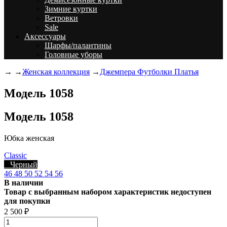
Зимние куртки
Ветровки
Sale
Аксессуары
Шарфы/палантины
Головные уборы
→
→
Женская коллекция
→
Джемпера Футболки Платья
Модель 1058
Модель 1058
Юбка женская
Classic
Черный
46
48
50
52
54
56
В наличии
Товар с выбранным набором характеристик недоступен
для покупки
2 500
₽