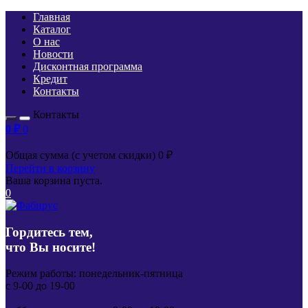
Главная
Каталог
О нас
Новости
Дисконтная программа
Кредит
Контакты
Контакты
0
₽
0
Общая сумма (с учетом скидки)
0
₽
Перейти в корзину
Ваша корзина пуста.
0
Гордитесь тем,
что Вы носите!
Режим работы: понедельник-пятница
с 9-00 до 19-00