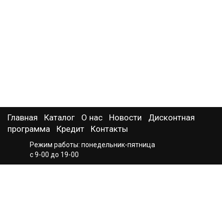
Главная
Каталог
О нас
Новости
Дисконтная
программа
Кредит
Контакты
Режим работы: понедельник-пятница
с 9-00 до 19-00
суббота-воскресенье с 9-00 до 18-00
г. Киров,
+7(8332) 54-07-32
ул. Горького, 55А
+7(900) 524-10-53
(ТЦ «АРБАТ», 4 этаж)