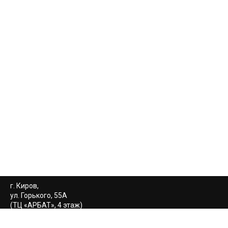
г. Киров,
ул. Горького, 55А
(ТЦ «АРБАТ», 4 этаж)