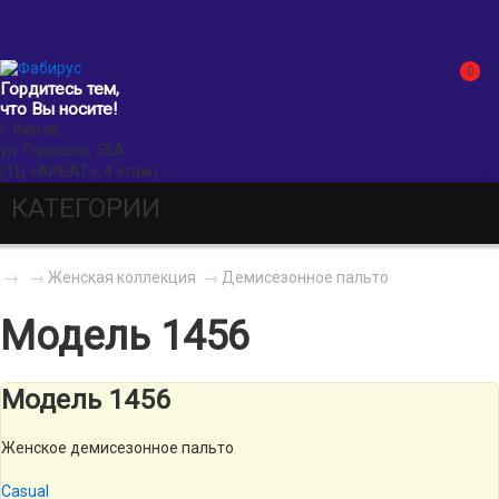
0
Гордитесь тем,
что Вы носите!
г. Киров,
ул. Горького, 55А
(ТЦ «АРБАТ», 4 этаж)
КАТЕГОРИИ
→
→
Женская коллекция
→
Демисезонное пальто
Модель 1456
Модель 1456
Женское демисезонное пальто
Сasual