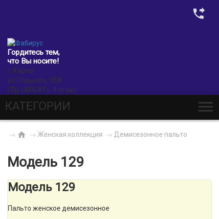
0
Гордитесь тем,
что Вы носите!
г. Киров,
ул. Горького, 55А
(ТЦ «АРБАТ», 4 этаж)
КАТЕГОРИИ
→
→
Женская коллекция
→
Демисезонное пальто
Модель 129
Модель 129
Пальто женское демисезонное