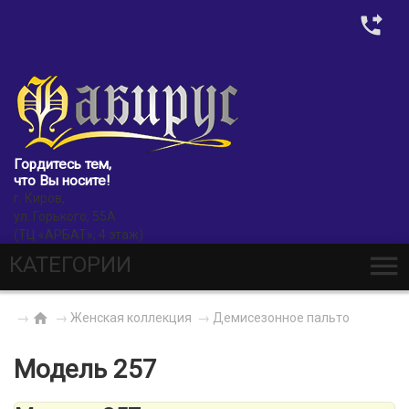
0
Гордитесь тем,
что Вы носите!
г. Киров,
ул. Горького, 55А
(ТЦ «АРБАТ», 4 этаж)
КАТЕГОРИИ
→
→
Женская коллекция
→
Демисезонное пальто
Модель 257