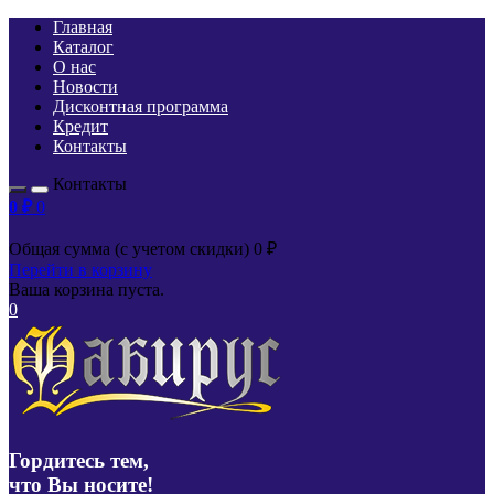
Главная
Каталог
О нас
Новости
Дисконтная программа
Кредит
Контакты
Контакты
0
₽
0
Общая сумма (с учетом скидки)
0
₽
Перейти в корзину
Ваша корзина пуста.
0
Гордитесь тем,
что Вы носите!