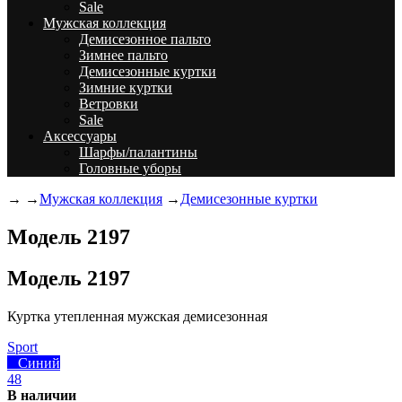
Sale
Мужская коллекция
Демисезонное пальто
Зимнее пальто
Демисезонные куртки
Зимние куртки
Ветровки
Sale
Аксессуары
Шарфы/палантины
Головные уборы
→
→
Мужская коллекция
→
Демисезонные куртки
Модель 2197
Модель 2197
Куртка утепленная мужская демисезонная
Sport
Синий
48
В наличии